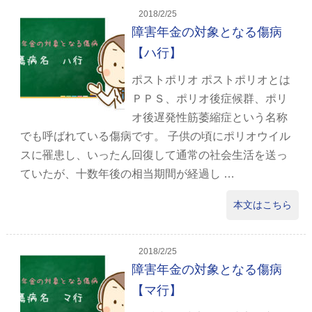
2018/2/25
障害年金の対象となる傷病
【ハ行】
ポストポリオ ポストポリオとは
ＰＰＳ、ポリオ後症候群、ポリ
オ後遅発性筋萎縮症という名称
でも呼ばれている傷病です。 子供の頃にポリオウイル
スに罹患し、いったん回復して通常の社会生活を送っ
ていたが、十数年後の相当期間が経過し …
本文はこちら
2018/2/25
障害年金の対象となる傷病
【マ行】