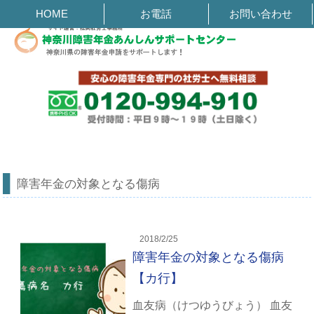
障害年金の対象となる傷病 | 神奈川障害年金あんしんサポートセンター
HOME
お電話
お問い合わせ
障害年金の対象となる傷病
2018/2/25
障害年金の対象となる傷病
【カ行】
血友病（けつゆうびょう） 血友